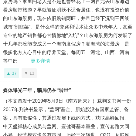
景房吗？家里的老人是不是也曾经花上一两百元去山东海边
看房顺带旅游？早就被证明既不适合居住，也没有投资价值
的山东海景房，现在依旧购销两旺，并且已经下沉到三四线
城市“割韭菜”。是什么样的套路和话术让众多中老年人，甚至
专业的地产销售都心甘情愿地“入坑”？山东海景房为何发展了
十几年都没能变成另一个海南度假房？渤海湾的海景房，是
很多北方人心目中的疗养天堂。每周五，河北、山西、河南
等中部 ······
更多详情
37
13
媒体曝光三年，骗局仍在“转世”
（本文首发于2019年5月9日《南方周末》）裁判文书网一份
2017年判决书显示，“盖网”基金、原始股没有国家监管、备
案，具有欺骗性，其通过发展下线的方式，获取高额回报。
中天盛祥核心成员与盖网、壹健哥基本重叠，宣传套路大同
小异，经营模式也多有雷同。历经三次转世，O2O、互联网