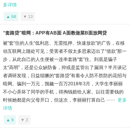
多详情
58
13
“套路贷”暗网：APP有AB面 A面教做菜B面放网贷
被“套”住的人生“低利息、无需抵押、快速放款”的广告，在移
动互联网上随处可见；受害者不假太多思索迈出了“借款”那一
步，从此自己的人生便被一连串套路“套”住。到底是骗子
太“高明”，还是公众缺防备，抑或是监管出了漏洞？半月谈记
者调研发现，日益猖獗的“套路贷”有着令人防不胜防的花招与
暗网。骗到一万元，觊觎一百万2018年3月，大学生李丽丽
不小心弄坏了同学的手机，得掏钱赔给人家。以往需要钱的
时候她都是向父母开口，但这次，李丽丽打算自己 ······
更多
详情
9
2