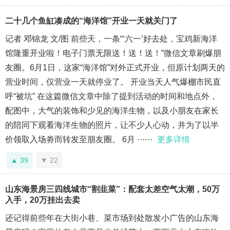
二十几个鱼缸凑成的“海洋馆”开业一天就关门了
记者 邓锦龙 文/图 前些天，一条“‘六一’好去处，宝鸡新海洋
馆隆重开业啦！电子门票无限送！送！送！”微信文章刷爆朋
友圈。6月1日，这家“海洋馆”对外正式开业，但原计划两天的
营业时间，仅营业一天就停业了。 开业当天人气爆棚市民直
呼“被坑” 在这篇微信文章中除了提到活动的时间和地点外，
配图中，大气的装饰和少见的海洋生物，以及小朋友在家长
的陪同下观看海洋生物的照片，让不少人心动，并为了以半
价领取入场劵而转发至朋友圈。 6月 ······
更多详情
39
22
山东海景房三四线城市“割韭菜”：配套太差空气太潮，50万
入手，20万挂出去卖
还记得前些年在大街小巷、菜市场到处散发小广告的山东海