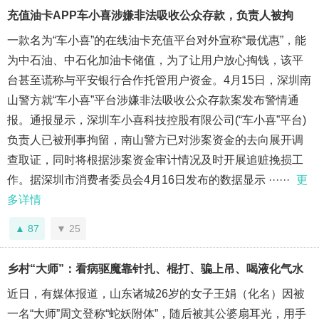
充值油卡APP车小喜涉嫌非法吸收公众存款，负责人被拘
一款名为“车小喜”的在线油卡充值平台对外宣称“最优惠”，能
为中石油、中石化加油卡储值，为了让用户放心掏钱，该平
台甚至谎称与平安银行合作托管用户资金。4月15日，深圳南
山警方就“车小喜”平台涉嫌非法吸收公众存款案发布警情通
报。通报显示，深圳车小喜科技控股有限公司(“车小喜”平台)
负责人已被刑事拘留，南山警方已对涉案资金的去向展开调
查取证，同时将根据涉案资金审计情况及时开展追赃挽损工
作。据深圳市消费者委员会4月16日发布的数据显示 ······
更
多详情
87
25
乡村“大师”：看病驱魔靠针扎、棍打、骗上吊、喝液化气水
近日，有媒体报道，山东诸城26岁的女子王娟（化名）因被
一名“大师”周文登称“蛇妖附体”，随后被其公婆扇耳光，用手