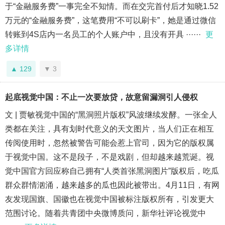
于“金融服务费”一事完全不知情。而在交完首付后才知晓1.52
万元的“金融服务费”，这笔费用“不可以刷卡”，她是通过微信
转账到4S店内一名员工的个人账户中，且没有开具 ······
更
多详情
129
3
起底视觉中国：不止一次要放贷，故意留漏洞引人侵权
文 | 贾敏视觉中国的“黑洞照片版权”风波继续发酵。一张全人
类都在关注，具有划时代意义的天文图片，当人们正在相互
传阅使用时，忽然被警告可能会惹上官司，因为它的版权属
于视觉中国。这不是段子，不是戏剧，但却越来越荒诞。视
觉中国官方回应称自己拥有“人类首张黑洞图片”版权后，吃瓜
群众群情汹涌，越来越多的瓜也因此被带出。4月11日，有网
友发现国旗、国徽也在视觉中国被标注版权所有，引发更大
范围讨论。随着共青团中央微博质问，新华社评论视觉中