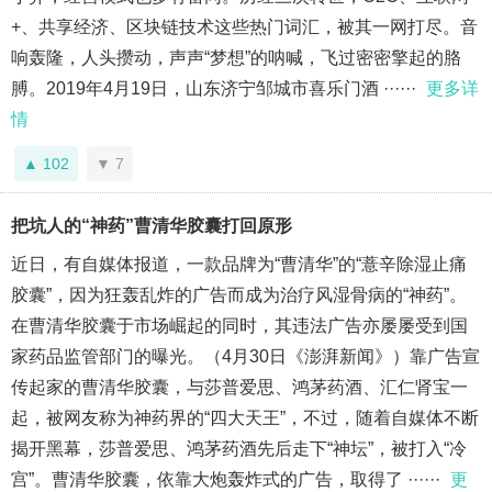
+、共享经济、区块链技术这些热门词汇，被其一网打尽。音
响轰隆，人头攒动，声声“梦想”的呐喊，飞过密密擎起的胳
膊。2019年4月19日，山东济宁邹城市喜乐门酒 ······
更多详
情
102
7
把坑人的“神药”曹清华胶囊打回原形
近日，有自媒体报道，一款品牌为“曹清华”的“薏辛除湿止痛
胶囊”，因为狂轰乱炸的广告而成为治疗风湿骨病的“神药”。
在曹清华胶囊于市场崛起的同时，其违法广告亦屡屡受到国
家药品监管部门的曝光。（4月30日《澎湃新闻》）靠广告宣
传起家的曹清华胶囊，与莎普爱思、鸿茅药酒、汇仁肾宝一
起，被网友称为神药界的“四大天王”，不过，随着自媒体不断
揭开黑幕，莎普爱思、鸿茅药酒先后走下“神坛”，被打入“冷
宫”。曹清华胶囊，依靠大炮轰炸式的广告，取得了 ······
更