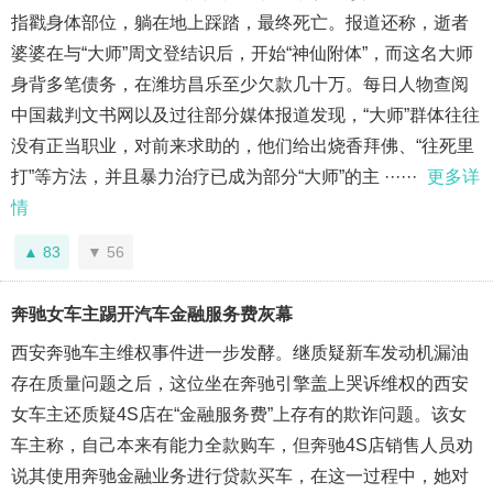
指戳身体部位，躺在地上踩踏，最终死亡。报道还称，逝者
婆婆在与“大师”周文登结识后，开始“神仙附体”，而这名大师
身背多笔债务，在潍坊昌乐至少欠款几十万。每日人物查阅
中国裁判文书网以及过往部分媒体报道发现，“大师”群体往往
没有正当职业，对前来求助的，他们给出烧香拜佛、“往死里
打”等方法，并且暴力治疗已成为部分“大师”的主 ······
更多详
情
83
56
奔驰女车主踢开汽车金融服务费灰幕
西安奔驰车主维权事件进一步发酵。继质疑新车发动机漏油
存在质量问题之后，这位坐在奔驰引擎盖上哭诉维权的西安
女车主还质疑4S店在“金融服务费”上存有的欺诈问题。该女
车主称，自己本来有能力全款购车，但奔驰4S店销售人员劝
说其使用奔驰金融业务进行贷款买车，在这一过程中，她对