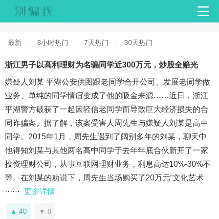
最新
8小时热门
7天热门
30天热门
浙江男子以高利理财为名骗同学近300万元，炒股全赔光
嫌疑人刘某 平湖公安供图跟老同学合开公司、发展老同学做
业务、单纯的同学情谊变成了他的吸金来源……近日，浙江
平湖警方破获了一起因轻信老同学而导致巨大经济损失的合
同诈骗案。据了解，该案受害人周先生与嫌疑人刘某是高中
同学。2015年1月，周先生遇到了阔别多年的刘某，聊天中
他得知刘某与其他两名高中同学于去年年底合伙新开了一家
投资理财公司，从事互联网理财业务，利息高达10%-30%不
等。在刘某的劝说下，周先生当场购买了20万元“文化艺术
······
更多详情
40
8