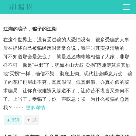
江湖的骗子，骗子的江湖
在这个世界上，没有受过骗的人恐怕没有。很多受骗的人事
后在描述自己被骗经历时常常会说，我平时其实挺清醒的，
可不知道那会是怎么了，就是迷迷糊糊地相信了人家，非那
样不可，像是“中邪”了，犹如本山大叔“卖拐”范师傅莫名其妙
地“买拐”一样，确信不疑，彻底上钩。现代社会瞬息万变，骗
子的花样也层出不穷，真真假假、似真似假、亦真亦假的骗
术骗局，让你真假难辨又躲避不了，让你苦不堪言又奈何不
了。上当了，受骗了，你一声叹息：唉！为什么被骗的总是
我？ ······
更多详情
953
18