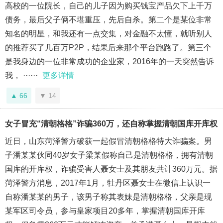
高校的一位院长，自己的儿子因为购买钱宝产品欠下上千万
债务，最后父子俩不堪重压，先后自杀。第二个是某位非常
知名的明星，和我还有一点交集，对金融不太懂，就听别人
的推荐买了几百万P2P，结果后来那个平台跑路了。第三个
是我身边的一位非常成功的企业家，2016年的一天突然告诉
我， ······
更多详情
66
14
女子冒充“清朝格格”诈骗360万，还自称掌握清朝国库开库权
近日，山东菏泽警方破获一起假冒清朝格格特大诈骗案。男
子潘某某伙同40岁女子梁某假称自己是清朝格格，拥有清朝
国库的开库权，诈骗受害人聂女士及其朋友共计360万元。据
菏泽警方消息，2017年1月，牡丹区聂女士在微信上认识一
自称潘某某的男子，该男子称其表妹是清朝格格，父亲是现
某军区司令员，参与皇家项目20多年，掌握清朝国库开库