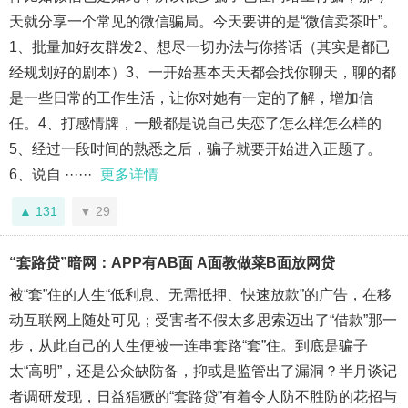
天就分享一个常见的微信骗局。今天要讲的是“微信卖茶叶”。
1、批量加好友群发2、想尽一切办法与你搭话（其实是都已
经规划好的剧本）3、一开始基本天天都会找你聊天，聊的都
是一些日常的工作生活，让你对她有一定的了解，增加信
任。4、打感情牌，一般都是说自己失恋了怎么样怎么样的
5、经过一段时间的熟悉之后，骗子就要开始进入正题了。
6、说自 ······
更多详情
131
29
“套路贷”暗网：APP有AB面 A面教做菜B面放网贷
被“套”住的人生“低利息、无需抵押、快速放款”的广告，在移
动互联网上随处可见；受害者不假太多思索迈出了“借款”那一
步，从此自己的人生便被一连串套路“套”住。到底是骗子
太“高明”，还是公众缺防备，抑或是监管出了漏洞？半月谈记
者调研发现，日益猖獗的“套路贷”有着令人防不胜防的花招与