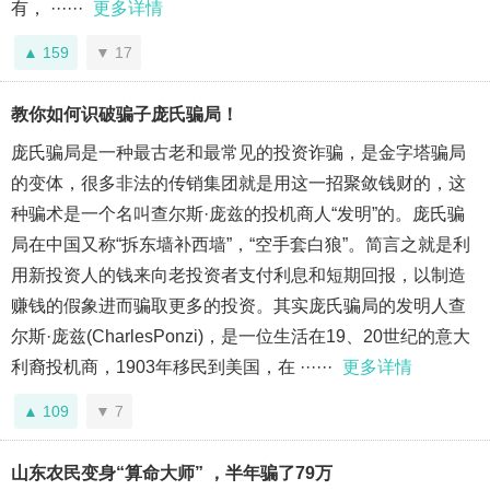
有， ······
更多详情
159
17
教你如何识破骗子庞氏骗局！
庞氏骗局是一种最古老和最常见的投资诈骗，是金字塔骗局
的变体，很多非法的传销集团就是用这一招聚敛钱财的，这
种骗术是一个名叫查尔斯·庞兹的投机商人“发明”的。庞氏骗
局在中国又称“拆东墙补西墙”，“空手套白狼”。简言之就是利
用新投资人的钱来向老投资者支付利息和短期回报，以制造
赚钱的假象进而骗取更多的投资。其实庞氏骗局的发明人查
尔斯·庞兹(CharlesPonzi)，是一位生活在19、20世纪的意大
利裔投机商，1903年移民到美国，在 ······
更多详情
109
7
山东农民变身“算命大师” ，半年骗了79万