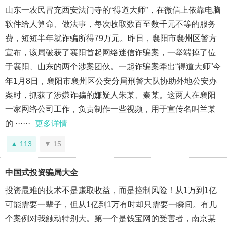
山东一农民冒充西安法门寺的“得道大师”，在微信上依靠电脑
软件给人算命、做法事，每次收取数百至数千元不等的服务
费，短短半年就诈骗所得79万元。昨日，襄阳市襄州区警方
宣布，该局破获了襄阳首起网络迷信诈骗案，一举端掉了位
于襄阳、山东的两个涉案团伙。一起诈骗案牵出“得道大师”今
年1月8日，襄阳市襄州区公安分局刑警大队协助外地公安办
案时，抓获了涉嫌诈骗的嫌疑人朱某、秦某。这两人在襄阳
一家网络公司工作，负责制作一些视频，用于宣传名叫兰某
的 ······
更多详情
113
15
中国式投资骗局大全
投资最难的技术不是赚取收益，而是控制风险！从1万到1亿
可能需要一辈子，但从1亿到1万有时却只需要一瞬间。有几
个案例对我触动特别大。第一个是钱宝网的受害者，南京某