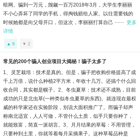
暗网。骗到一万元，觊觎一百万2018年3月，大学生李丽丽
不小心弄坏了同学的手机，得掏钱赔给人家。以往需要钱的
时候她都是向父母开口，但这次，李丽丽打算自己 ······
更多
详情
9
2
常见的200个骗人创业项目大揭秘！骗子太多了
1、灵芝栽培：技术是真的。但是，骗子把收购价格提高了成
千上万倍，说什么种植2平方米，年收十几万。还搞个什么回
收合同，其实都是幌子。2、冬虫夏草：技术还不成熟，目前
成功的只是北虫草(一种类似冬虫夏草的东西)。就连现在最权
威的科学家还在实验阶段，别说大面积推广了。而骗子却声
称南北适宜，人人可做，不管什么土质，似乎只要你种了，
就能致富，简直一派胡言。3、月月结果的草莓：不用管理，
只要种到土里，你就等着每月采摘果子。这种草莓品种是