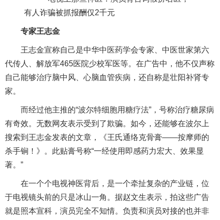
专家王志金
王志金宣称自己是中华中医药学会专家、中医世家第六
代传人、解放军465医院少校军医等。在广告中，他不仅声称
自己能够治疗脑中风、心脑血管疾病，还自称是
壮阳
补肾专
家。
而经过他主推的“波尔特细胞用糖疗法”，号称治疗糖尿病
有奇效。无数网友表示受到了
欺骗
。如今，还能够在波尔上
搜索到王志金发表的文章，《王氏通络克骨膏——按摩师的
杀手锏！》。此贴膏号称“一经使用即感药力宏大、效果显
著。”
在一个个电视神医背后，是一个牵扯复杂的产业链，位
于电视镜头前的只是冰山一角。据赵文生表示，拍这些广告
就是照本宣科，演员完全不知情。负责和演员对接的也并非