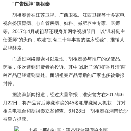
“广告医神”胡祖秦
胡祖秦曾在江苏卫视、广西卫视、江西卫视等十多家电
视台扮演胃病、心血管疾病、妇科、减肥养生专家、医师
等。2017年4月胡祖琴还现身某网络视频节目，以“儿科副主
任医师”的头衔，吹嘘“拥有二十年丰富的临床经验”，推销某
品牌酵素。
而通过网络搜索可以发现，胡祖秦参与推广的
保健品
、
药品，多次遭到消费者的投诉。其中“减肚子汤”和“香丹清”两
种产品已经遭到查处。而胡祖秦产品背后的厂家也多被举报
封停。
据澎湃新闻报道，经过大量举报，淮安警方在2017年6
月22日，将产品背后涉嫌
诈骗
的45名犯罪嫌疑人抓获，并对
相关电视台和胡祖秦立案侦查。6月28日，胡祖秦在湖南长沙
被警方抓获。