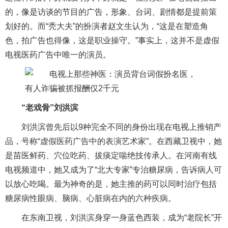
的，像是访谈的节目的广告，形象、台词、剧情都是提前策
划好的。而“秃大夫”的扮演者赵文生认为，“这是在塑造角
色，拍广告也得像，这是职业操守。”事实上，这并不是
虚假
电视医药广告中唯一的演员。
“老戏骨”刘洪滨
刘洪滨曾先后以9种完全不同的身份出现在电视上
推销
产
品，号称“虚假医药广告中的表演艺术家”。在西藏卫视中，她
是苗医鲜药、穴位吃药、拔痰定喘绝技传承人。在河南有线
电视频道中，她又成为了“北大
专家
”专治糖尿病，告诉病人可
以放心吃喝。最为神奇的是，她主推的药可以同时治疗包括
糖尿病性眼病、脑病、心脏病在内的六种疾病。
在东南卫视，刘洪滨身穿一身蓝色西装，成为“老院长”开