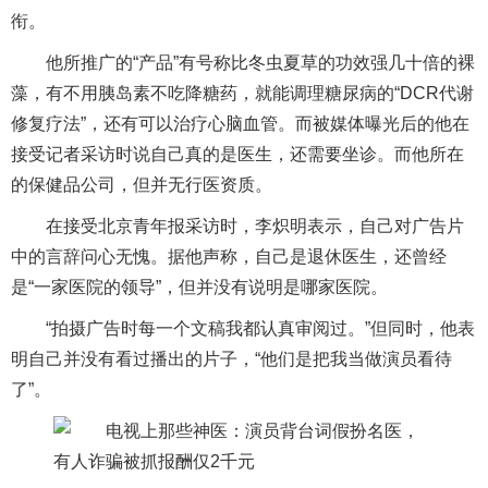
衔。
他所推广的“产品”有号称比
冬虫夏草
的功效强几十倍的裸
藻，有不用胰岛素不吃降糖药，就能调理糖尿病的“DCR代谢
修复疗法”，还有可以治疗心脑血管。而被媒体
曝光
后的他在
接受记者采访时说自己真的是医生，还需要坐诊。而他所在
的
保健
品公司，但并无行医资质。
在接受北京青年报采访时，李炽明表示，自己对广告片
中的言辞问心无愧。据他声称，自己是退休医生，还曾经
是“一家
医院
的领导”，但并没有说明是哪家医院。
“拍摄广告时每一个文稿我都认真审阅过。”但同时，他表
明自己并没有看过播出的片子，“他们是把我当做演员看待
了”。