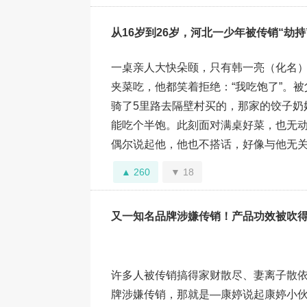
从16岁到26岁，河北一少年被传销“劫持
一桌亲人大快朵颐，只有韩一亮（化名
夹菜吃，他都笑着拒绝：“我吃饱了”。
骑了5里路去隔壁村买的，那家的饺子奶
能吃个半饱。此刻面对满桌好菜，也无动
偶尔说起他，他也不搭话，好像与他无关。这
260
18
又一知名品牌涉嫌传销！产品功效被吹得“
许多人被传销搞得家财散尽、妻离子散
牌涉嫌传销，那就是—康婷说起康婷小