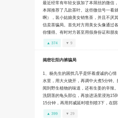
最近经常有年轻女孩加了本屌丝的微信，
本屌推荐了几款茶叶。这些微信号一看
啊），装小姑娘美女销售茶，并且不厌
信卖茶骗局。首先对方用美女头像通过各
你懂得。有时对方甚至用假身份证和朋友圈来
374
9
揭密壮阳内裤骗局
1、杨先生的困扰几乎是怀着虔诚的心情，
水里，用大火烧开，再调中火煮5分钟。
闻到野生植物的味道，还有生姜的辛辣
洗阴茎的龟头部位，再放进汤里浸泡15
15分钟，再用邦威延时喷剂喷3下，在阴茎的
399
29