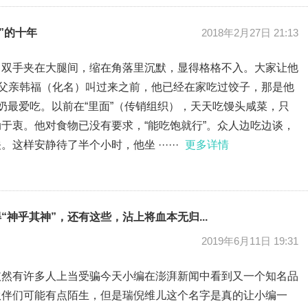
”的十年
2018年2月27日 21:13
）双手夹在大腿间，缩在角落里沉默，显得格格不入。大家让他
被父亲韩福（化名）叫过来之前，他已经在家吃过饺子，那是他
奶最爱吃。以前在“里面”（传销组织），天天吃馒头咸菜，只
于衷。他对食物已没有要求，“能吃饱就行”。众人边吃边谈，
样安静待了半个小时，他坐 ······
更多详情
神乎其神”，还有这些，沾上将血本无归...
2019年6月11日 19:31
依然有许多人上当受骗今天小编在澎湃新闻中看到又一个知名品
伙伴们可能有点陌生，但是瑞倪维儿这个名字是真的让小编一