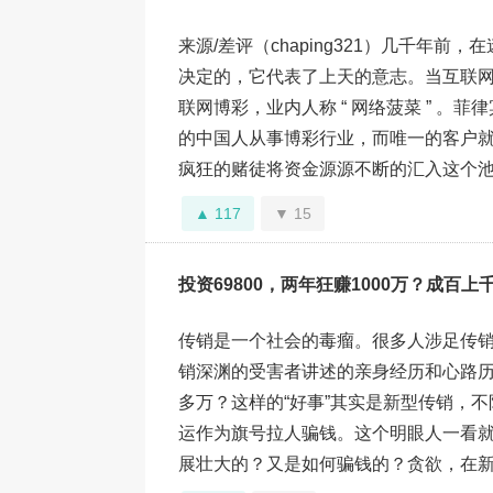
来源/差评（chaping321）几千年
决定的，它代表了上天的意志。当互联网和
联网博彩，业内人称 “ 网络菠菜 ” 
的中国人从事博彩行业，而唯一的客户
疯狂的赌徒将资金源源不断的汇入这个池子里，
117
15
投资69800，两年狂赚1000万？成百
传销是一个社会的毒瘤。很多人涉足传
销深渊的受害者讲述的亲身经历和心路历程
多万？这样的“好事”其实是新型传销，
运作为旗号拉人骗钱。这个明眼人一看
展壮大的？又是如何骗钱的？贪欲，在新华字