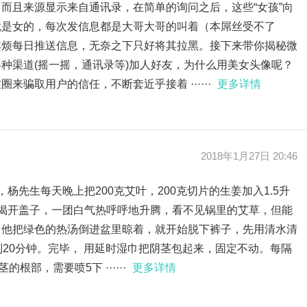
而且来源显示来自通讯录，在简单的询问之后，这些“女孩”向
就是女的，每次发信息都是大哥大哥的叫着（本屌丝受不了
其烦每日推送信息，无奈之下只好将其拉黑。接下来带你揭秘微
种渠道(摇一摇，通讯录等)加人好友，为什么用美女头像呢？
骗取用户的信任，不断套近乎接着 ······
更多详情
2018年1月27日 20:46
杨先生每天晚上把200克艾叶，200克切片的生姜加入1.5升
揭开盖子，一团白气热呼呼地升腾，看不见锅里的艾草，但能
。他把绿色的热汤倒进盆里晾着，就开始脱下裤子，先用清水清
到20分钟。完毕， 用延时湿巾把阴茎包起来，固定不动。每隔
根部，需要喷5下 ······
更多详情