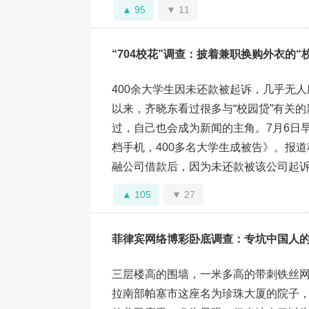
95
11
“704校花”调查：披着兼职换购外衣的“
400余大学生因未还款被起诉，几乎无人应
以来，齐晓东看过很多与“校园贷”有关
过，自己也会成为新闻的主角。7月6日
档手机，400多名大学生成被告》。报
融公司借款后，因为未还款被该公司起诉，涉
105
27
菲律宾网络博彩卧底调查：专坑中国人的
三层楼高的围墙，一米多高的带刺铁丝
拉南部帕塞市这座名为珍珠大厦的院子，