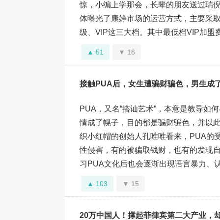
惊，小编上学那会，长辈的朋友送过瑞
体曝光了康婷市场的运营方式，主要采
级、VIP这三大档。其中最低档VIP加盟费为32
51
18
接触PUA后，女生遭骗财骗色，男生成了
PUA，又名“搭讪艺术”，本意是教导如
情成了幌子，目的都是骗财骗色，并以此
织小红帽的创始人孔唯唯看来，PUA的
性侵害，有的被骗取钱财，也有的发现自
习PUA文化后也会逐渐出现语言暴力、认知
103
15
20万中国人！撑起菲律宾第二大产业，却