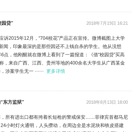
校园贷”
2018年7月19日 16:21
诉2015年12月，“704校花”产品正在宣传。微博截图上大学
的新闻，印象最深的是那些因还不上钱自杀的学生。他从没想
早6点，他刚醒就在微博上看到了一篇报道：《借“校园贷”买高
道称，来自广西、江西、贵州等地的400余名大学生从广西某金
案学生无一 ······
更多详情
“东方监狱”
2018年8月13日 18:00
网，所有进出口都有挎着长短枪的警戒保安……菲律宾首都马尼
24小时灯火通明，人头攒动，在周边全是水泥块和铁皮搭建