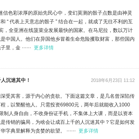
前，在迷信色彩浓厚的原始先民心中，变幻莫测的骰子点数是由神灵
 “ 代表上天意志的骰子 ” 结合在一起，就成了无往不利的互
。菲律宾，全亚洲在线菠菜业发展最快的国家。在马尼拉，数以万计
就是中国人。他们在异国他乡冒着生命危险攫取财富，那些国内
金 ······
更多详情
上千人沉迷其中！
2018年6月23日 11:12
销深受其害，源于内心的贪欲。下面这篇文章，是几名曾深陷传
，以警醒他人。只需投资69800元，两年后就能收入1000
不限制人身自由，不收身份证手机，不集体上大课，而是以资本
就是传销的骗局，为啥会让成百上千的人沉迷其中？它是如何发
典里解释为贪婪的欲望。 ······
更多详情