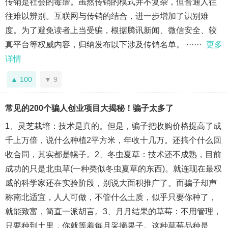
传销是社会的毒瘤。虽然传销的模式并不复杂，但普通人往
往难以辨别。互联网与传销的结合，进一步增加了识别难
度。为了避免读者上当受骗，根据腾讯新闻、微信安全、较
真平台等权威内容，归纳发布以下涉及传销名单。 ······
更多
详情
100
9
常见的200个骗人创业项目大揭秘！骗子太多了
1、灵芝栽培：技术是真的。但是，骗子把收购价格提高了成
千上万倍，说什么种植2平方米，年收十几万。还搞个什么回
收合同，其实都是幌子。2、冬虫夏草：技术还不成熟，目前
成功的只是北虫草(一种类似冬虫夏草的东西)。就连现在最权
威的科学家还在实验阶段，别说大面积推广了。而骗子却声
称南北适宜，人人可做，不管什么土质，似乎只要你种了，
就能致富，简直一派胡言。3、月月结果的草莓：不用管理，
只要种到土里，你就等着每月采摘果子。这种草莓品种是