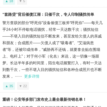
18
5
“套路贷”背后催债江湖：日催千次，专人印制骚扰传单
警方查获的部分“呼死你”设备催债三板斧“呼死你”——每天几
乎24小时不停歇电话骚扰，经常一天达数千次；骚扰短信
——不堪入目的骚扰短信不断发来，甚至发给欠债人的亲戚
和朋友；合成图片——欠债人成了“吸毒者”、“艾滋病患
者”等，还被印成传单，“威胁再不还钱，就要拿去贴在围墙
上、电杆上”；对于何小军（化名）来说，这一切像一场噩
梦。长达半年多的时间里，陌生电话频繁打入，有时一天达
到数千次，一些不堪入目的骚扰短信和各种合成照片也不断
发来， ······
更多详情
35
22
重磅！公安等多部门发布史上最全最新传销名单！